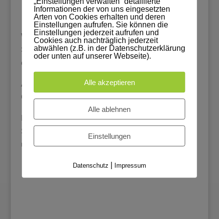
„Einstellungen verwalten“ detaillierte
Informationen der von uns eingesetzten
Arten von Cookies erhalten und deren
Einstellungen aufrufen. Sie können die
Einstellungen jederzeit aufrufen und
Wäscheschrank ca. 1820 – 1840 mit aufwendigen
Cookies auch nachträglich jederzeit
abwählen (z.B. in der Datenschutzerklärung
Schnitzereien und mehrfach überlackiert und mit
oder unten auf unserer Webseite).
einigen Vergoldungen an den Schnitzereien.
Alle akzeptieren
Auf Grund der vielen Farbschichten musste die
Oberfläche komplett entfernt werden.
Alle ablehnen
Des Weiteren waren Schrankteile an einigen
Stellen gerissen und Schnitzereien abgebrochen
Einstellungen
und nicht mehr vorhanden.
|
Datenschutz
Impressum