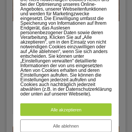
bei der Optimierung unseres Online-
Angebotes, unserer Webseitenfunktionen
und werden für Marketingzwecke
eingesetzt. Die Einwilligung umfasst die
Speicherung von Informationen auf Ihrem
Endgerät, das Auslesen
personenbezogener Daten sowie deren
Sitz- und Terrassenmöbel
Verarbeitung. Klicken Sie auf „Alle
von
admin
|
Feb. 20, 2019
|
alle
,
Möbelbau
akzeptieren“, um in den Einsatz von nicht
notwendigen Cookies einzuwilligen oder
Durch Variieren der Positionen der Lehnen
auf „Alle ablehnen“, wenn Sie sich anders
entscheiden. Sie können unter
ergeben sich mehrere
„Einstellungen verwalten“ detaillierte
Gestaltungsmöglichkeiten. Ein zusätzliches
Informationen der von uns eingesetzten
Arten von Cookies erhalten und deren
Eckelement mit Aufsatztisch lässt weitere
Einstellungen aufrufen. Sie können die
Einstellungen jederzeit aufrufen und
Kombinationen zu. Komplettiert wird die
Cookies auch nachträglich jederzeit
Möbelgruppe durch einen separaten
abwählen (z.B. in der Datenschutzerklärung
oder unten auf unserer Webseite).
Tisch.So kann es schon mal aussehen in
der...
Alle akzeptieren
Alle ablehnen