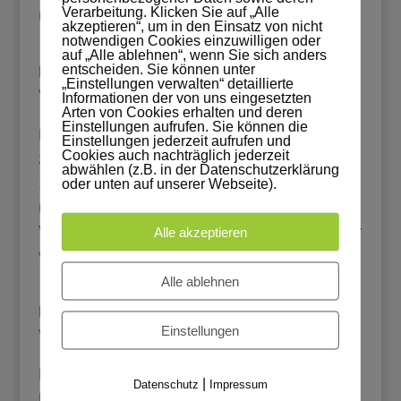
Verarbeitung. Klicken Sie auf „Alle
und der Fassade...
akzeptieren“, um in den Einsatz von nicht
notwendigen Cookies einzuwilligen oder
auf „Alle ablehnen“, wenn Sie sich anders
entscheiden. Sie können unter
Restauration eines historischen Wäscheschrankes
„Einstellungen verwalten“ detaillierte
von
admin
|
Feb. 20, 2019
|
alle
,
Restauration
Informationen der von uns eingesetzten
Arten von Cookies erhalten und deren
Einstellungen aufrufen. Sie können die
Restauration eines historischen Wäscheschrankes
Einstellungen jederzeit aufrufen und
Cookies auch nachträglich jederzeit
zwischen 1820 - 1840 gebaut Wäscheschrank ca.
abwählen (z.B. in der Datenschutzerklärung
1820 – 1840 mit aufwendigen Schnitzereien und
oder unten auf unserer Webseite).
mehrfach überlackiert und mit einigen
Vergoldungen an den Schnitzereien. Auf Grund der
Alle akzeptieren
vielen Farbschichten musste die...
Alle ablehnen
Regal „Conrad“ als Flurmöbel
Einstellungen
von
admin
|
Jan. 20, 2019
|
alle
,
Möbelbau
Regal "Conrad" integriert in einen Flur Auf Wunsch
|
Datenschutz
Impressum
lässt sich dieses Regal, wie hier auf dem Foto,