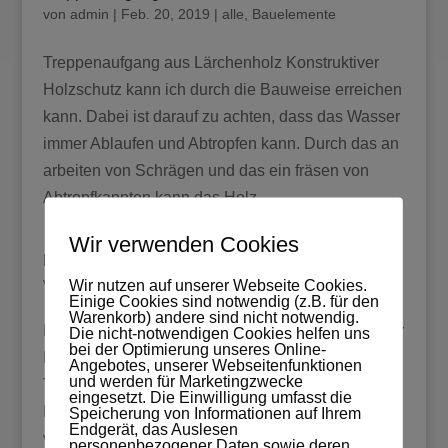
von
admin
|
Feb. 20, 2019
|
alle
,
Bauelemente
Treppenaufgang aus Lärchenholz Konstruktiver
Holzschutz kann ich durch die Bauweise erreichen
kann. Dabei ist darauf zu achten, dass das Wasser
immer Ablaufen und Abtropfen kann. Durch das an
arbeiten von Schrägen und das ein fräsen von
Abtropfkannten kann das Holz...
Wir verwenden Cookies
Hauseingangstür aus Eiche
von
admin
|
Feb. 20, 2019
|
alle
,
Bauelemente
Wir nutzen auf unserer Webseite Cookies.
Einige Cookies sind notwendig (z.B. für den
Warenkorb) andere sind nicht notwendig.
Hauseingangstür aus Eiche Nachbau Jugendstiltür
Die nicht-notwendigen Cookies helfen uns
bei der Optimierung unseres Online-
Details der Füllung und der Zierelemente Diese
Angebotes, unserer Webseitenfunktionen
und werden für Marketingzwecke
Tür ist gebaut worden für ein Jugendstil Stadthaus.
eingesetzt. Die Einwilligung umfasst die
Es war keine Originaltür mehr aus der Bauzeit
Speicherung von Informationen auf Ihrem
Endgerät, das Auslesen
vorhanden und die neue Tür wurde der Bauzeit
personenbezogener Daten sowie deren