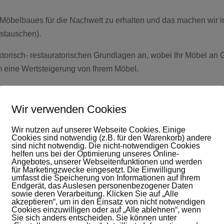
s Möbelbaues für die Nachwelt zu erhalten und das machen wir 
ustauschen).
storisch- restauratorischen Grundlagen an, wobei Ihr Möbel an
 um eine Wertsteigerung von Ihrem Möbel.
Wir verwenden Cookies
Wir nutzen auf unserer Webseite Cookies. Einige
Cookies sind notwendig (z.B. für den Warenkorb) andere
sind nicht notwendig. Die nicht-notwendigen Cookies
helfen uns bei der Optimierung unseres Online-
Angebotes, unserer Webseitenfunktionen und werden
für Marketingzwecke eingesetzt. Die Einwilligung
umfasst die Speicherung von Informationen auf Ihrem
Endgerät, das Auslesen personenbezogener Daten
sowie deren Verarbeitung. Klicken Sie auf „Alle
akzeptieren“, um in den Einsatz von nicht notwendigen
Cookies einzuwilligen oder auf „Alle ablehnen“, wenn
Sie sich anders entscheiden. Sie können unter